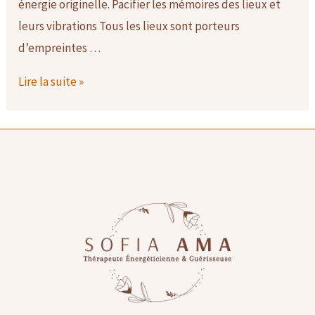
énergie originelle. Pacifier les mémoires des lieux et
leurs vibrations Tous les lieux sont porteurs
d’empreintes …
Nettoyage
Lire la suite »
énergétique
d’un
lieu :
quelle
utilité
et
quels
bienfaits ?